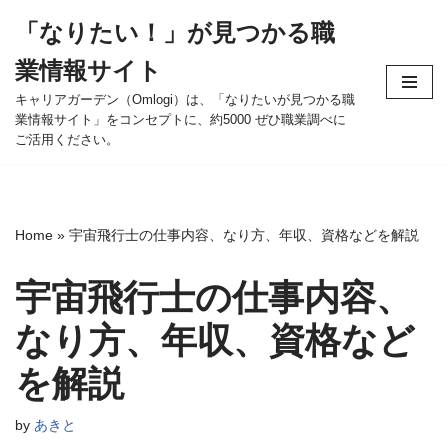
「なりたい！」が見つかる職
コ
業情報サイト
ン
テ
キャリアガーデン（Omlogi）は、「なりたいが見つかる職
業情報サイト」をコンセプトに、約5000 ぜひ職業調べに
ン
ご活用ください。
ツ
へ
ス
キ
Home
»
宇宙飛行士の仕事内容、なり方、年収、資格などを解説
ッ
プ
宇宙飛行士の仕事内容、
なり方、年収、資格など
を解説
by
あきと