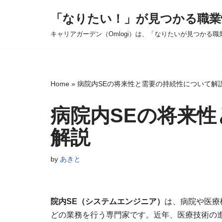
「なりたい！」が見つかる職業
コ
キャリアガーデン（Omlogi）は、「なりたいが見つかる職
ン
テ
ン
ツ
Home
»
病院内SEの将来性と需要の持続性について解
へ
ス
病院内SEの将来
キ
解説
ッ
プ
by
あきと
院内SE（システムエンジニア）
は、病院や医療
どの業務を行う専門家です。近年、医療技術の