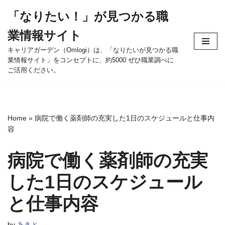
「なりたい！」が見つかる職
コ
業情報サイト
ン
テ
キャリアガーデン（Omlogi）は、「なりたいが見つかる職
業情報サイト」をコンセプトに、約5000 ぜひ職業調べに
ン
ご活用ください。
ツ
へ
ス
キ
Home
»
病院で働く薬剤師の充実した1日のスケジュールと仕事内
ッ
容
プ
病院で働く薬剤師の充実
した1日のスケジュール
と仕事内容
by
あきと