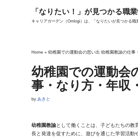
「なりたい！」が見つかる職業
コ
キャリアガーデン（Omlogi）は、「なりたいが見つかる職
ン
テ
ン
ツ
Home
»
幼稚園での運動会の思い出 幼稚園教諭の仕事
へ
ス
幼稚園での運動会
キ
事・なり方・年収
ッ
プ
by
あきと
幼稚園教諭
として働くことは、子どもたちの教
長と発達を促すために、遊びを通じた学習活動