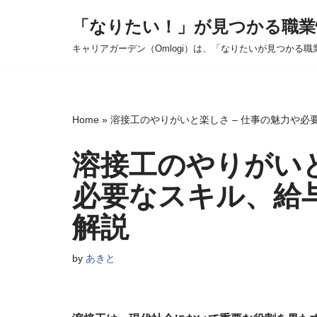
「なりたい！」が見つかる職業
コ
キャリアガーデン（Omlogi）は、「なりたいが見つかる職
ン
テ
ン
ツ
Home
»
溶接工のやりがいと楽しさ – 仕事の魅力や
へ
ス
溶接工のやりがい
キ
必要なスキル、給
ッ
プ
解説
by
あきと