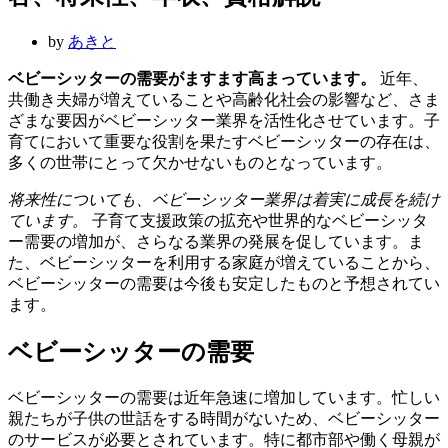
ー
ュ
ー
by
あきと
ベビーシッターの需要がますます高まっています。
近年、
共働き夫婦が増えていることや高齢化社会の影響など、さま
ざまな要因がベビーシッター業界を活性化させています。子
育てにおいて重要な役割を果たすベビーシッターの存在は、
多くの世帯にとって欠かせないものとなっています。
将来性についても、ベビーシッター業界は着実に成長を続け
ています。
子育て支援政策の拡充や世界的なベビーシッタ
ー需要の増加が、さらなる業界の発展を促しています。ま
た、ベビーシッターを利用する家庭が増えていることから、
ベビーシッターの需要は今後も安定したものと予想されてい
ます。
ベビーシッターの需要
ベビーシッターの需要は近年急速に増加しています。忙しい
親たちが子供の世話をする時間がないため、ベビーシッター
のサービスが必要とされています。特に都市部や働く母親が