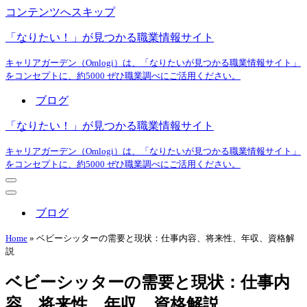
コンテンツへスキップ
「なりたい！」が見つかる職業情報サイト
キャリアガーデン（Omlogi）は、「なりたいが見つかる職業情報サイト」
をコンセプトに、約5000 ぜひ職業調べにご活用ください。
ブログ
「なりたい！」が見つかる職業情報サイト
キャリアガーデン（Omlogi）は、「なりたいが見つかる職業情報サイト」
をコンセプトに、約5000 ぜひ職業調べにご活用ください。
ナ
ビ
ナ
ゲ
ビ
ブログ
ー
ゲ
シ
ー
Home
»
ベビーシッターの需要と現状：仕事内容、将来性、年収、資格解
ョ
シ
説
ン
ョ
メ
ン
ベビーシッターの需要と現状：仕事内
ニ
メ
ュ
ニ
容、将来性、年収、資格解説