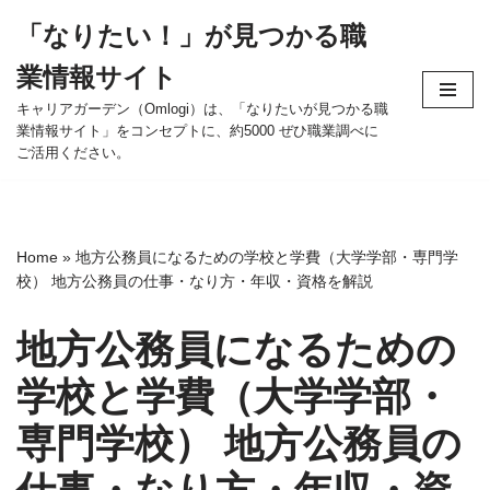
「なりたい！」が見つかる職
コ
業情報サイト
ン
テ
キャリアガーデン（Omlogi）は、「なりたいが見つかる職
業情報サイト」をコンセプトに、約5000 ぜひ職業調べに
ン
ご活用ください。
ツ
へ
ス
キ
Home
»
地方公務員になるための学校と学費（大学学部・専門学
ッ
校） 地方公務員の仕事・なり方・年収・資格を解説
プ
地方公務員になるための
学校と学費（大学学部・
専門学校） 地方公務員の